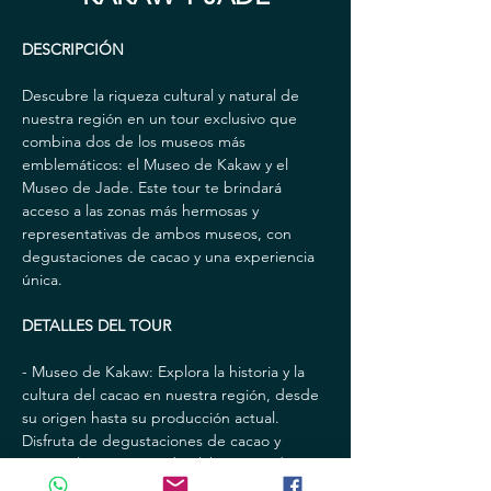
DESCRIPCIÓN
Descubre la riqueza cultural y natural de 
nuestra región en un tour exclusivo que 
combina dos de los museos más 
emblemáticos: el Museo de Kakaw y el 
Museo de Jade. Este tour te brindará 
acceso a las zonas más hermosas y 
representativas de ambos museos, con 
degustaciones de cacao y una experiencia 
única.
DETALLES DEL TOUR
- Museo de Kakaw: Explora la historia y la 
cultura del cacao en nuestra región, desde 
su origen hasta su producción actual. 
Disfruta de degustaciones de cacao y 
conoce los procesos de elaboración de 
este delicioso producto.