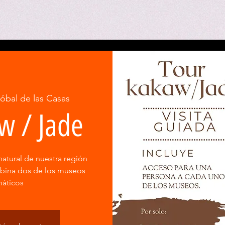
tóbal de las Casas
w / Jade
natural de nuestra región
mbina dos de los museos
áticos