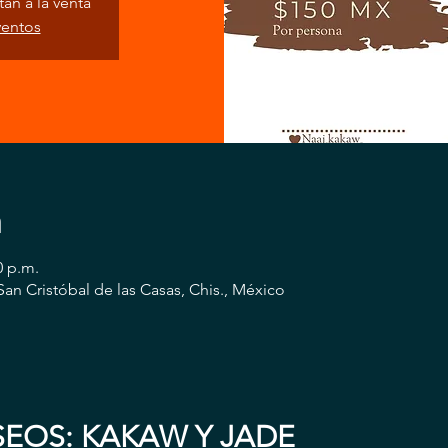
án a la venta
ventos
n
0 p.m.
San Cristóbal de las Casas, Chis., México
EOS: KAKAW Y JADE