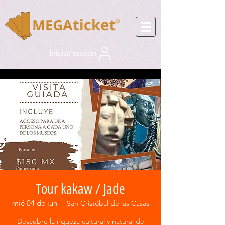
Iniciar sesión
Tour kakaw / Jade
mié 04 de jun
  |  
San Cristóbal de las Casas
Descubre la riqueza cultural y natural de