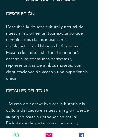
DESCRIPCIÓN
Descubre la riqueza cultural y natural de 
nuestra región en un tour exclusivo que 
combina dos de los museos más 
emblemáticos: el Museo de Kakaw y el 
Museo de Jade. Este tour te brindará 
acceso a las zonas más hermosas y 
representativas de ambos museos, con 
degustaciones de cacao y una experiencia 
única.
DETALLES DEL TOUR
- Museo de Kakaw: Explora la historia y la 
cultura del cacao en nuestra región, desde 
su origen hasta su producción actual. 
Disfruta de degustaciones de cacao y 
conoce los procesos de elaboración de 
este delicioso producto.