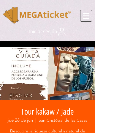
Iniciar sesión
Tour kakaw / Jade
jue 26 de jun
  |  
San Cristóbal de las Casas
Descubre la riqueza cultural y natural de