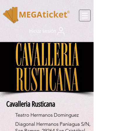
Iniciar sesión
Cavalleria Rusticana
Teatro Hermanos Dominguez
Diagonal Hermanos Paniagua S/N,
San Ramon, 29264 San Cristóbal