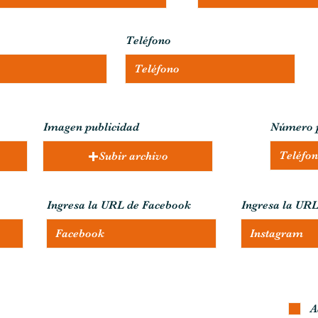
Teléfono
Imagen publicidad
Número p
Subir archivo
Subir archivo compatible (491px alto x 382px ancho)
Subir archivo compatible (240 px alto x 352 px ancho)
Ingresa la URL de Facebook
Ingresa la UR
A