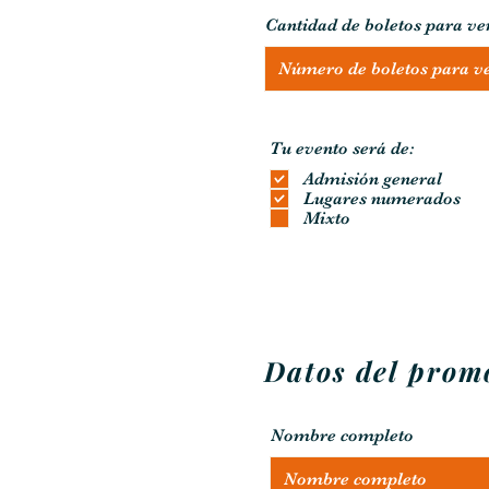
r
e
Cantidad de boletos para ve
d
O
Tu evento será de:
*
b
Admisión general
l
Lugares numerados
i
g
Mixto
a
t
o
r
i
o
Datos del prom
Nombre completo