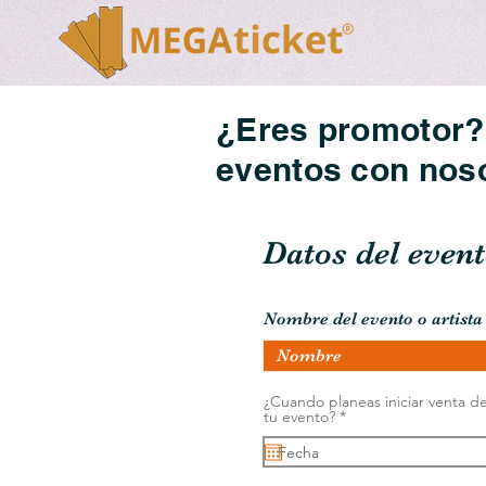
¿Eres promotor? 
eventos con nos
Datos del even
Nombre del evento o artista
¿Cuando planeas iniciar venta d
r
tu evento?
*
e
q
u
i