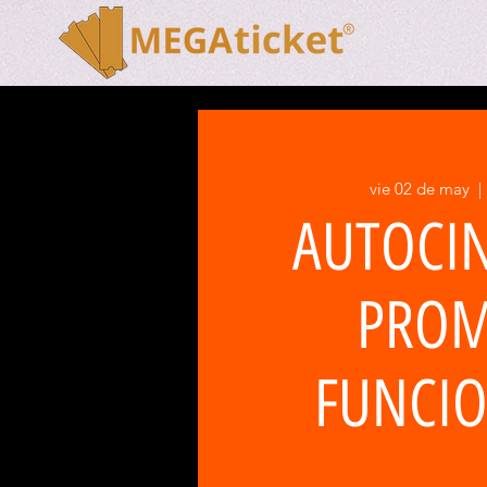
vie 02 de may
  | 
AUTOCI
PROM
FUNCIO