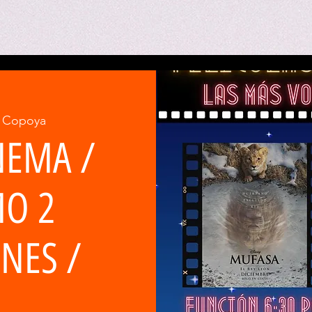
Copoya
 
NEMA /
O 2
NES /