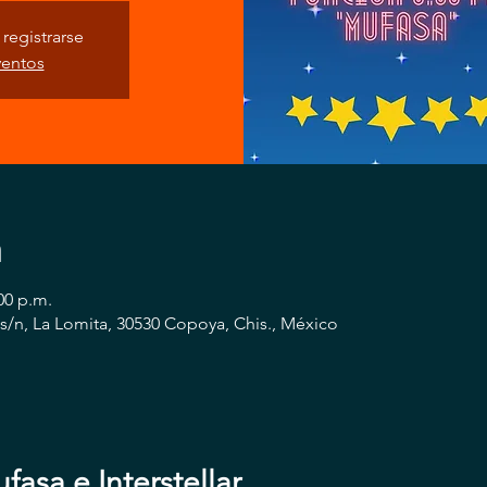
registrarse
ventos
n
00 p.m.
s/n, La Lomita, 30530 Copoya, Chis., México
asa e Interstellar