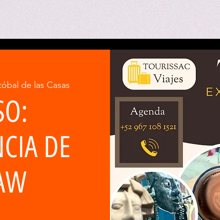
tóbal de las Casas
SO:
NCIA DE
AW