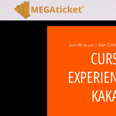
San Cris
dom 08 de jun
  |  
CUR
EXPERIE
KAK