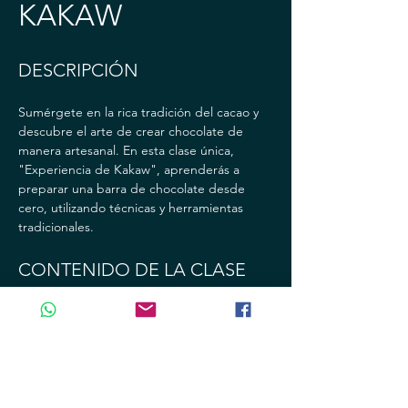
KAKAW
DESCRIPCIÓN
Sumérgete en la rica tradición del cacao y 
descubre el arte de crear chocolate de 
manera artesanal. En esta clase única, 
"Experiencia de Kakaw", aprenderás a 
preparar una barra de chocolate desde 
cero, utilizando técnicas y herramientas 
tradicionales.
CONTENIDO DE LA CLASE
- Introducción al cacao: Historia, origen y 
significado cultural
- Preparación del cacao: Limpieza, tostado 
y molienda del grano