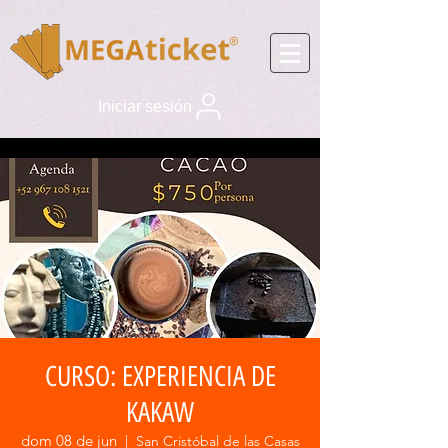
Iniciar sesión
CURSO: EXPERIENCIA DE
KAKAW
dom 08 de jun
  |  
San Cristóbal de las Casas