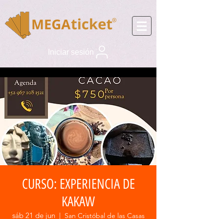
Iniciar sesión
CURSO: EXPERIENCIA DE
KAKAW
sáb 21 de jun
  |  
San Cristóbal de las Casas