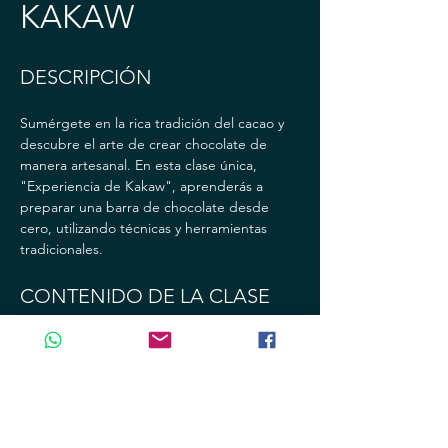
KAKAW
DESCRIPCIÓN
Sumérgete en la rica tradición del cacao y 
descubre el arte de crear chocolate de 
manera artesanal. En esta clase única, 
"Experiencia de Kakaw", aprenderás a 
preparar una barra de chocolate desde 
cero, utilizando técnicas y herramientas 
tradicionales.
CONTENIDO DE LA CLASE
- Introducción al cacao: Historia, origen y 
significado cultural
- Preparación del cacao: Limpieza, tostado 
y molienda del grano