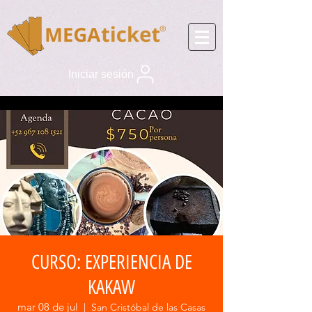
Iniciar sesión
CURSO: EXPERIENCIA DE
KAKAW
mar 08 de jul
  |  
San Cristóbal de las Casas