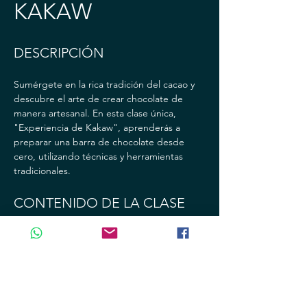
KAKAW
DESCRIPCIÓN
Sumérgete en la rica tradición del cacao y 
descubre el arte de crear chocolate de 
manera artesanal. En esta clase única, 
"Experiencia de Kakaw", aprenderás a 
preparar una barra de chocolate desde 
cero, utilizando técnicas y herramientas 
tradicionales.
CONTENIDO DE LA CLASE
- Introducción al cacao: Historia, origen y 
significado cultural
- Preparación del cacao: Limpieza, tostado 
y molienda del grano