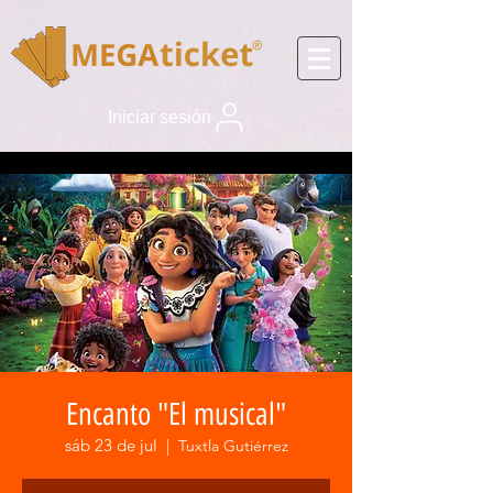
Iniciar sesión
Encanto "El musical"
sáb 23 de jul
  |  
Tuxtla Gutiérrez