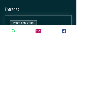
Entradas
Venta finalizada
Precio
De $200.00 a $350.00
Compartir este evento
Aviso de privacidad
Terminos y condiciones
Promotor
Preguntas frecuentes