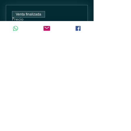
Venta finalizada
Precio
De $100.00 a $500.00
Compartir este evento
Aviso de privacidad
Terminos y condiciones
Promotor
Preguntas frecuentes
Vende tus accesos con nosotros