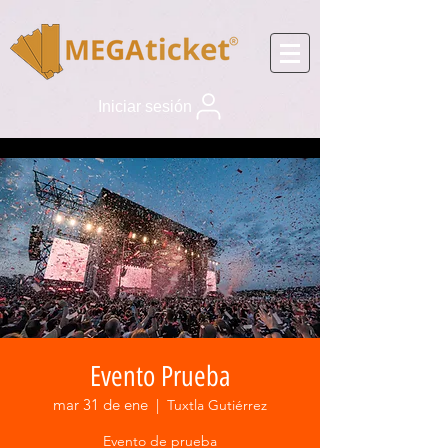
Iniciar sesión
Evento Prueba
mar 31 de ene
  |  
Tuxtla Gutiérrez
Evento de prueba