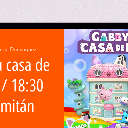
n de Domínguez
u casa de
/ 18:30
omitán