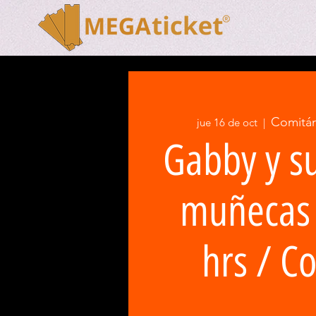
Comitá
jue 16 de oct
  |  
Gabby y s
muñecas 
hrs / C