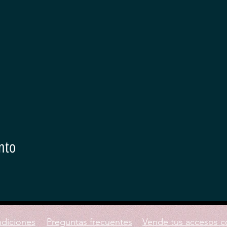
nto
ndiciones
Preguntas frecuentes
Vende tus accesos c