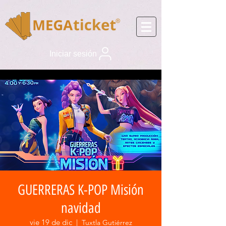
Iniciar sesión
GUERRERAS K-POP Misión
navidad
vie 19 de dic
  |  
Tuxtla Gutiérrez