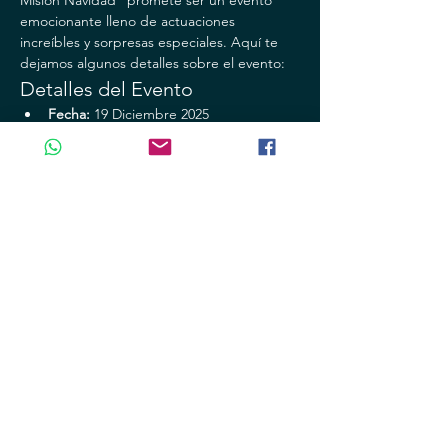
Misión Navidad" promete ser un evento 
emocionante lleno de actuaciones 
increíbles y sorpresas especiales. Aquí te 
dejamos algunos detalles sobre el evento:
Detalles del Evento
Fecha:
 19 Diciembre 2025
Funciones: 
16:00 y 18:30 hrs
Lugar:
 Teatro Emilio Rabasa
Mostrar más
Compartir este evento
Aviso de privacidad
Terminos y condiciones