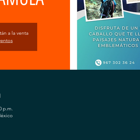
án a la venta
ventos
n
0 p.m.
México