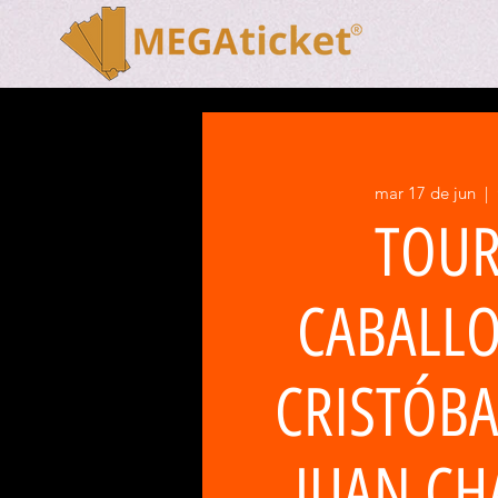
mar 17 de jun
  |  
TOUR
CABALLO
CRISTÓBA
JUAN C