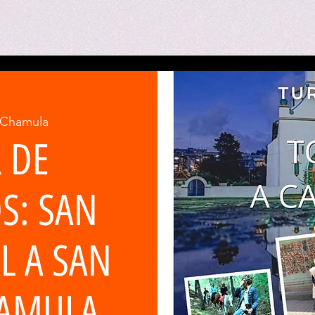
Chamula
 DE
S: SAN
L A SAN
HAMULA