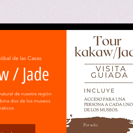
tóbal de las Casas
w / Jade
natural de nuestra región
mbina dos de los museos
áticos