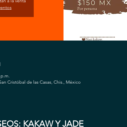
án a la venta
ventos
n
 p.m.
San Cristóbal de las Casas, Chis., México
EOS: KAKAW Y JADE