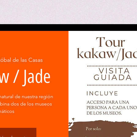
tóbal de las Casas
w / Jade
natural de nuestra región
mbina dos de los museos
áticos