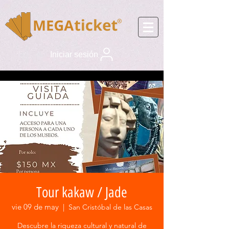
Iniciar sesión
Tour kakaw / Jade
vie 09 de may
  |  
San Cristóbal de las Casas
Descubre la riqueza cultural y natural de