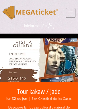
Iniciar sesión
Tour kakaw / Jade
lun 02 de jun
  |  
San Cristóbal de las Casas
Descubre la riqueza cultural y natural de