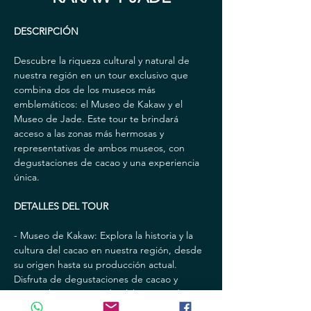
DESCRIPCIÓN
Descubre la riqueza cultural y natural de 
nuestra región en un tour exclusivo que 
combina dos de los museos más 
emblemáticos: el Museo de Kakaw y el 
Museo de Jade. Este tour te brindará 
acceso a las zonas más hermosas y 
representativas de ambos museos, con 
degustaciones de cacao y una experiencia 
única.
DETALLES DEL TOUR
- Museo de Kakaw: Explora la historia y la 
cultura del cacao en nuestra región, desde 
su origen hasta su producción actual. 
Disfruta de degustaciones de cacao y 
conoce los procesos de elaboración de 
este delicioso producto.