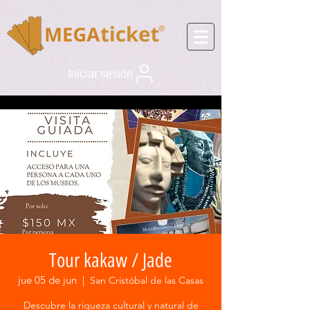
Iniciar sesión
Tour kakaw / Jade
jue 05 de jun
  |  
San Cristóbal de las Casas
Descubre la riqueza cultural y natural de