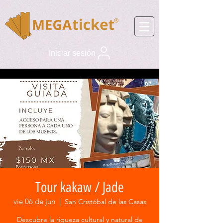
Iniciar sesión
Tour kakaw / Jade
vie 06 de jun
  |  
San Cristóbal de las Casas
Descubre la riqueza cultural y natural de