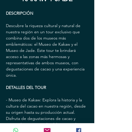
DESCRIPCIÓN
Descubre la riqueza cultural y natural de 
nuestra región en un tour exclusivo que 
combina dos de los museos más 
emblemáticos: el Museo de Kakaw y el 
Museo de Jade. Este tour te brindará 
acceso a las zonas más hermosas y 
representativas de ambos museos, con 
degustaciones de cacao y una experiencia 
única.
DETALLES DEL TOUR
- Museo de Kakaw: Explora la historia y la 
cultura del cacao en nuestra región, desde 
su origen hasta su producción actual. 
Disfruta de degustaciones de cacao y 
conoce los procesos de elaboración de 
este delicioso producto.