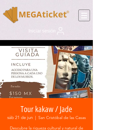
Iniciar sesión
Tour kakaw / Jade
sáb 21 de jun
  |  
San Cristóbal de las Casas
Descubre la riqueza cultural y natural de