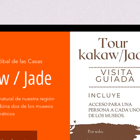
óbal de las Casas
w / Jade
natural de nuestra región
mbina dos de los museos
áticos